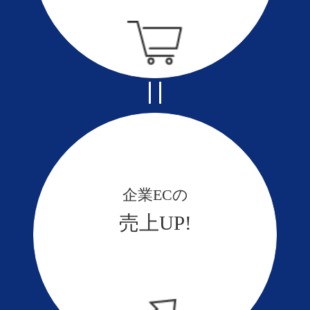
企業ECの
売上UP!