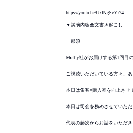
https://youtu.be/UxlNgSvYr74
▼講演内容全文書き起こし
ー那須
Moffly社がお届けする第1回目
ご視聴いただいている方々、あ
本日は集客×購入率を向上させ
本日は司会を務めさせていただき
代表の藤次からお話をいただき